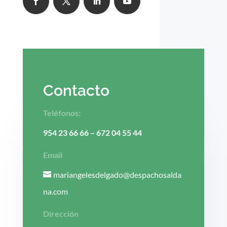
Contacto
Teléfonos:
954 23 66 66
–
672 04 55 44
Email
mariangelesdelgado@despachosalda
na.com
Dirección