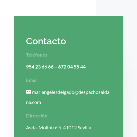
Contacto
Teléfonos:
954 23 66 66
–
672 04 55 44
Email
mariangelesdelgado@despachosalda
na.com
Dirección
Avda. Moliní nº 5 41012 Sevilla