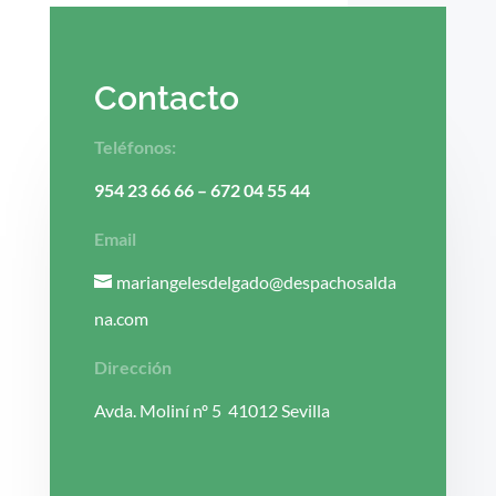
Contacto
Teléfonos:
954 23 66 66
–
672 04 55 44
Email
mariangelesdelgado@despachosalda
na.com
Dirección
Avda. Moliní nº 5 41012 Sevilla