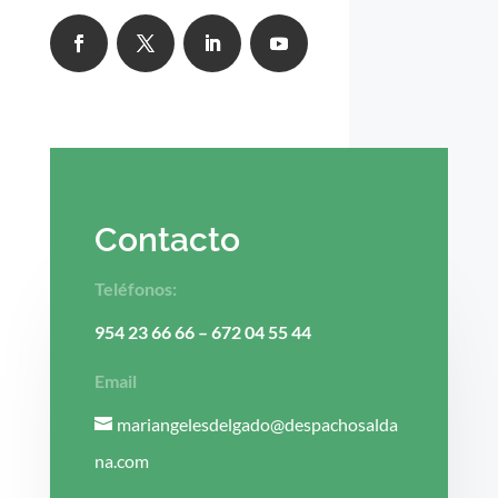
Contacto
Teléfonos:
954 23 66 66
–
672 04 55 44
Email
mariangelesdelgado@despachosalda
na.com